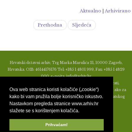
Aktualno
|
Arhivirano
Prethodna
Sljedeća
Hrvatski državni arhiv, Trg Marka Marulića 21, 10000 Zagreb,
Hrvatska. OIB: 46144176176 Tel: +385 1 4801 999, Fax: +385 1 4829
000, e-pošta: info@arhiv.hr
Zabranjeno je u bilo kojem obliku objavljivati, distribuirati,
Ova web stranica koristi kolačiće („cookie“)
mijenjati ili na ikoji način koristiti materijale s ovih stranica, ako za
kako bi vam pružila bolje korisničko iskustvo.
to nije prethodno izdato pismeno odobrenje od strane Hrvatskog
Nastavkom pregleda stranice www.arhiv.hr
državnog arhiva.
slažete se s korištenjem kolačića.
Prihvaćam!