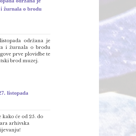
topada održana je
i žurnala o brodu
listopada održana je
va i žurnala o brodu
gove prve plovidbe te
tski brod muzej.
7. listopada
 kako će od 25. do
tara arhivska
ijevanju!