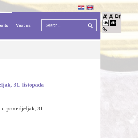
vents
Visit us
jak, 31. listopada
u ponedjeljak, 31.