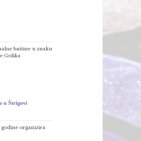
ualne baštine u znaku
e Golika
a u Štrigovi
e godine organizira