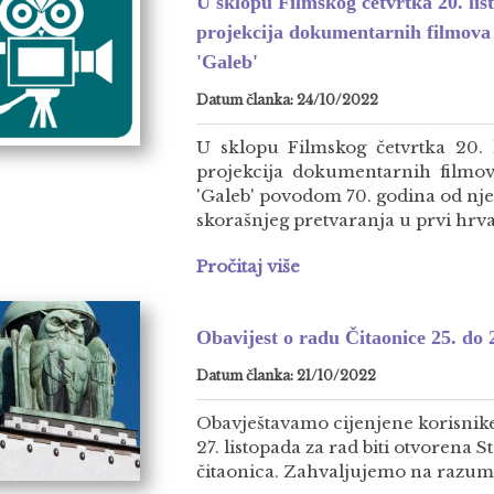
U sklopu Filmskog četvrtka 20. lis
projekcija dokumentarnih filmova 
'Galeb'
Datum članka: 24/10/2022
U sklopu Filmskog četvrtka 20. 
projekcija dokumentarnih filmo
'Galeb' povodom 70. godina od nje
skorašnjeg pretvaranja u prvi hrva
Pročitaj više
Obavijest o radu Čitaonice 25. do 2
Datum članka: 21/10/2022
Obavještavamo cijenjene korisnike
27. listopada za rad biti otvorena S
čitaonica. Zahvaljujemo na razum