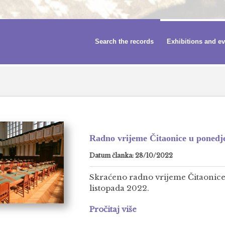
Search the records
Exhibitions and e
Radno vrijeme Čitaonice u ponedjel
Datum članka: 28/10/2022
Skraćeno radno vrijeme Čitaonice 
listopada 2022.
Pročitaj više