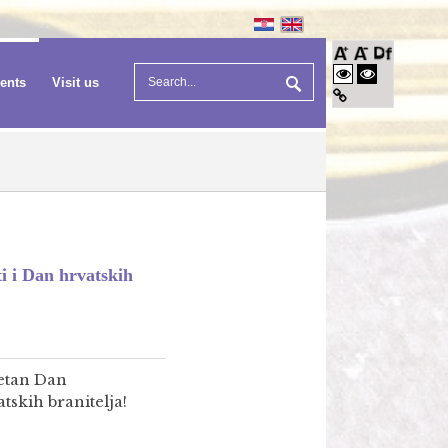
vents
Visit us
i i Dan hrvatskih
etan Dan
skih branitelja!