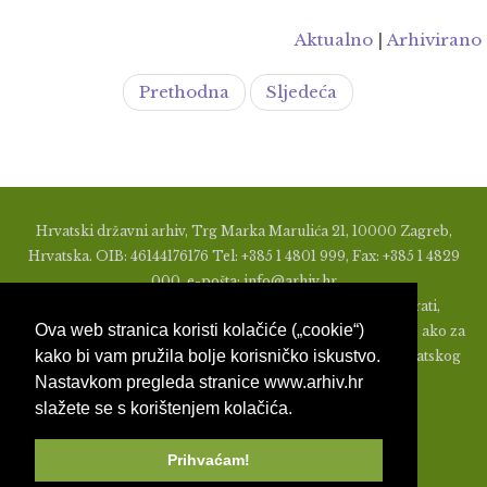
Aktualno
|
Arhivirano
Prethodna
Sljedeća
Hrvatski državni arhiv, Trg Marka Marulića 21, 10000 Zagreb,
Hrvatska. OIB: 46144176176 Tel: +385 1 4801 999, Fax: +385 1 4829
000, e-pošta: info@arhiv.hr
Zabranjeno je u bilo kojem obliku objavljivati, distribuirati,
Ova web stranica koristi kolačiće („cookie“)
mijenjati ili na ikoji način koristiti materijale s ovih stranica, ako za
kako bi vam pružila bolje korisničko iskustvo.
to nije prethodno izdato pismeno odobrenje od strane Hrvatskog
Nastavkom pregleda stranice www.arhiv.hr
državnog arhiva.
slažete se s korištenjem kolačića.
Prihvaćam!