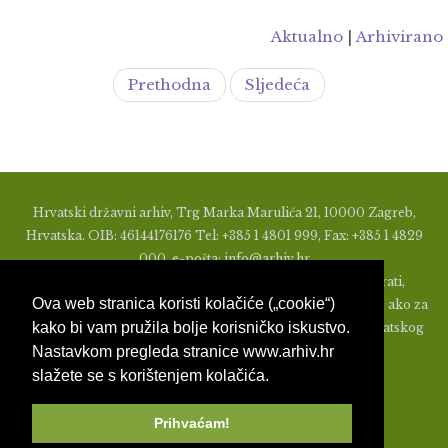
Aktualno
|
Arhivirano
Prethodna
Sljedeća
Hrvatski državni arhiv, Trg Marka Marulića 21, 10000 Zagreb,
Hrvatska. OIB: 46144176176 Tel: +385 1 4801 999, Fax: +385 1 4829
000, e-pošta: info@arhiv.hr
Zabranjeno je u bilo kojem obliku objavljivati, distribuirati,
Ova web stranica koristi kolačiće („cookie“)
mijenjati ili na ikoji način koristiti materijale s ovih stranica, ako za
kako bi vam pružila bolje korisničko iskustvo.
to nije prethodno izdato pismeno odobrenje od strane Hrvatskog
Nastavkom pregleda stranice www.arhiv.hr
državnog arhiva.
slažete se s korištenjem kolačića.
Prihvaćam!