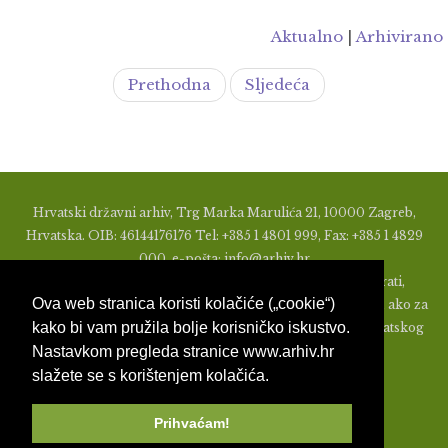
Aktualno
|
Arhivirano
Prethodna
Sljedeća
Hrvatski državni arhiv, Trg Marka Marulića 21, 10000 Zagreb,
Hrvatska. OIB: 46144176176 Tel: +385 1 4801 999, Fax: +385 1 4829
000, e-pošta: info@arhiv.hr
Zabranjeno je u bilo kojem obliku objavljivati, distribuirati,
Ova web stranica koristi kolačiće („cookie“)
mijenjati ili na ikoji način koristiti materijale s ovih stranica, ako za
kako bi vam pružila bolje korisničko iskustvo.
to nije prethodno izdato pismeno odobrenje od strane Hrvatskog
Nastavkom pregleda stranice www.arhiv.hr
državnog arhiva.
slažete se s korištenjem kolačića.
Prihvaćam!