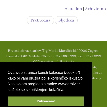
Aktualno
|
Arhivirano
Prethodna
Sljedeća
Hrvatski državni arhiv, Trg Marka Marulića 21, 10000 Zagreb,
Hrvatska. OIB: 46144176176 Tel: +385 1 4801 999, Fax: +385 1 4829
000, e-pošta: info@arhiv.hr
Zabranjeno je u bilo kojem obliku objavljivati, distribuirati,
Ova web stranica koristi kolačiće („cookie“)
mijenjati ili na ikoji način koristiti materijale s ovih stranica, ako za
kako bi vam pružila bolje korisničko iskustvo.
to nije prethodno izdato pismeno odobrenje od strane Hrvatskog
Nastavkom pregleda stranice www.arhiv.hr
državnog arhiva.
slažete se s korištenjem kolačića.
Prihvaćam!