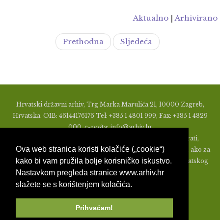
Aktualno
|
Arhivirano
Prethodna
Sljedeća
Hrvatski državni arhiv, Trg Marka Marulića 21, 10000 Zagreb,
Hrvatska. OIB: 46144176176 Tel: +385 1 4801 999, Fax: +385 1 4829
000, e-pošta: info@arhiv.hr
Zabranjeno je u bilo kojem obliku objavljivati, distribuirati,
Ova web stranica koristi kolačiće („cookie“)
mijenjati ili na ikoji način koristiti materijale s ovih stranica, ako za
kako bi vam pružila bolje korisničko iskustvo.
to nije prethodno izdato pismeno odobrenje od strane Hrvatskog
Nastavkom pregleda stranice www.arhiv.hr
državnog arhiva.
slažete se s korištenjem kolačića.
Prihvaćam!