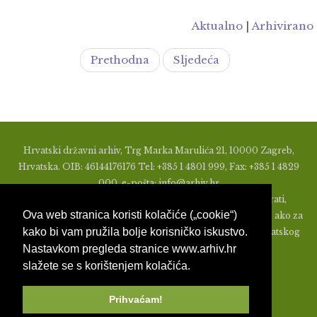
Aktualno
|
Arhivirano
Prethodna
Sljedeća
Hrvatski državni arhiv, Trg Marka Marulića 21, 10000 Zagreb,
Hrvatska. OIB: 46144176176 Tel: +385 1 4801 999, Fax: +385 1 4829
000, e-pošta: info@arhiv.hr
Zabranjeno je u bilo kojem obliku objavljivati, distribuirati,
Ova web stranica koristi kolačiće („cookie“)
mijenjati ili na ikoji način koristiti materijale s ovih stranica, ako za
kako bi vam pružila bolje korisničko iskustvo.
to nije prethodno izdato pismeno odobrenje od strane Hrvatskog
Nastavkom pregleda stranice www.arhiv.hr
državnog arhiva.
slažete se s korištenjem kolačića.
Prihvaćam!