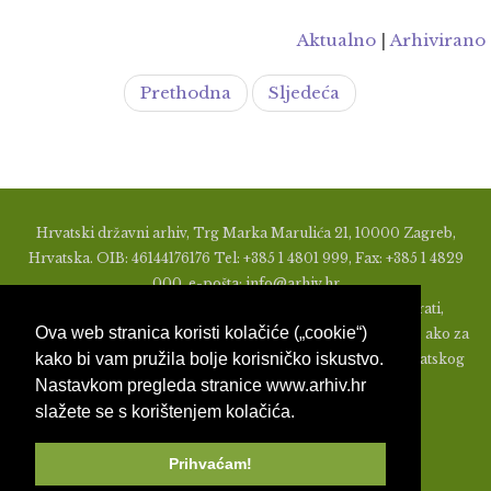
Aktualno
|
Arhivirano
Prethodna
Sljedeća
Hrvatski državni arhiv, Trg Marka Marulića 21, 10000 Zagreb,
Hrvatska. OIB: 46144176176 Tel: +385 1 4801 999, Fax: +385 1 4829
000, e-pošta: info@arhiv.hr
Zabranjeno je u bilo kojem obliku objavljivati, distribuirati,
Ova web stranica koristi kolačiće („cookie“)
mijenjati ili na ikoji način koristiti materijale s ovih stranica, ako za
kako bi vam pružila bolje korisničko iskustvo.
to nije prethodno izdato pismeno odobrenje od strane Hrvatskog
Nastavkom pregleda stranice www.arhiv.hr
državnog arhiva.
slažete se s korištenjem kolačića.
Prihvaćam!