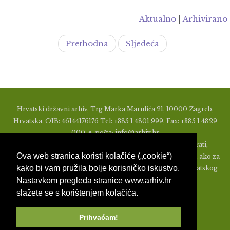
Aktualno
|
Arhivirano
Prethodna
Sljedeća
Hrvatski državni arhiv, Trg Marka Marulića 21, 10000 Zagreb,
Hrvatska. OIB: 46144176176 Tel: +385 1 4801 999, Fax: +385 1 4829
000, e-pošta: info@arhiv.hr
Zabranjeno je u bilo kojem obliku objavljivati, distribuirati,
Ova web stranica koristi kolačiće („cookie“)
mijenjati ili na ikoji način koristiti materijale s ovih stranica, ako za
kako bi vam pružila bolje korisničko iskustvo.
to nije prethodno izdato pismeno odobrenje od strane Hrvatskog
Nastavkom pregleda stranice www.arhiv.hr
državnog arhiva.
slažete se s korištenjem kolačića.
Prihvaćam!