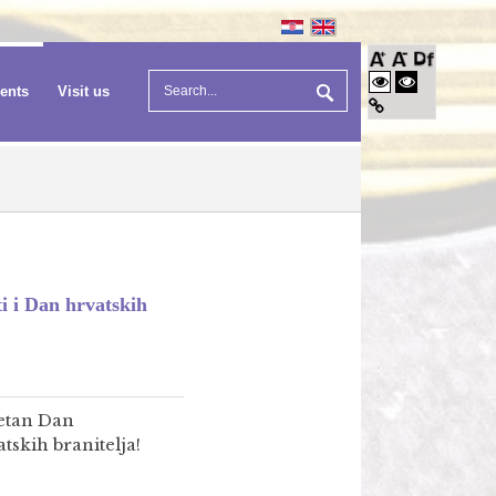
vents
Visit us
i i Dan hrvatskih
etan Dan
skih branitelja!