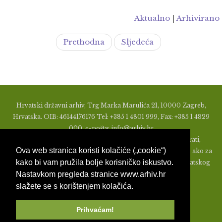
Aktualno
|
Arhivirano
Prethodna
Sljedeća
Hrvatski državni arhiv, Trg Marka Marulića 21, 10000 Zagreb,
Hrvatska. OIB: 46144176176 Tel: +385 1 4801 999, Fax: +385 1 4829
000, e-pošta: info@arhiv.hr
Zabranjeno je u bilo kojem obliku objavljivati, distribuirati,
Ova web stranica koristi kolačiće („cookie“)
mijenjati ili na ikoji način koristiti materijale s ovih stranica, ako za
kako bi vam pružila bolje korisničko iskustvo.
to nije prethodno izdato pismeno odobrenje od strane Hrvatskog
Nastavkom pregleda stranice www.arhiv.hr
državnog arhiva.
slažete se s korištenjem kolačića.
Prihvaćam!