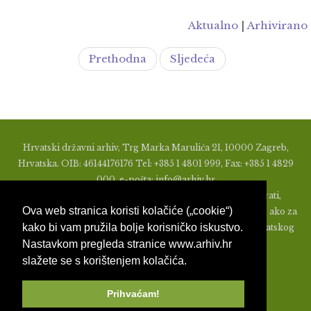
Aktualno
|
Arhivirano
Prethodna
Sljedeća
Hrvatski državni arhiv, Trg Marka Marulića 21, 10000 Zagreb,
Hrvatska. OIB: 46144176176 Tel: +385 1 4801 999, Fax: +385 1 4829
000, e-pošta: info@arhiv.hr
Zabranjeno je u bilo kojem obliku objavljivati, distribuirati,
Ova web stranica koristi kolačiće („cookie“)
mijenjati ili na ikoji način koristiti materijale s ovih stranica, ako za
kako bi vam pružila bolje korisničko iskustvo.
to nije prethodno izdato pismeno odobrenje od strane Hrvatskog
Nastavkom pregleda stranice www.arhiv.hr
državnog arhiva.
slažete se s korištenjem kolačića.
Prihvaćam!