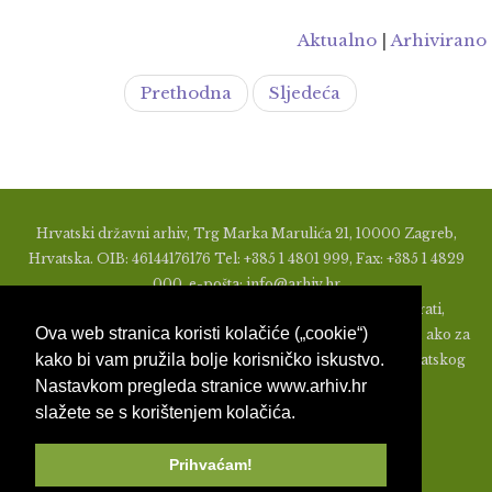
Aktualno
|
Arhivirano
Prethodna
Sljedeća
Hrvatski državni arhiv, Trg Marka Marulića 21, 10000 Zagreb,
Hrvatska. OIB: 46144176176 Tel: +385 1 4801 999, Fax: +385 1 4829
000, e-pošta: info@arhiv.hr
Zabranjeno je u bilo kojem obliku objavljivati, distribuirati,
Ova web stranica koristi kolačiće („cookie“)
mijenjati ili na ikoji način koristiti materijale s ovih stranica, ako za
kako bi vam pružila bolje korisničko iskustvo.
to nije prethodno izdato pismeno odobrenje od strane Hrvatskog
Nastavkom pregleda stranice www.arhiv.hr
državnog arhiva.
slažete se s korištenjem kolačića.
Prihvaćam!