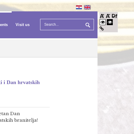
vents
Visit us
i i Dan hrvatskih
etan Dan
skih branitelja!