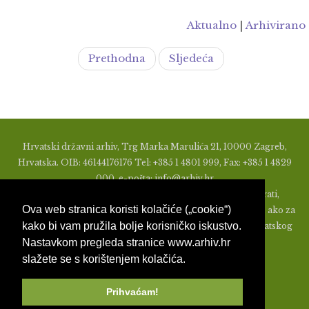
Aktualno
|
Arhivirano
Prethodna
Sljedeća
Hrvatski državni arhiv, Trg Marka Marulića 21, 10000 Zagreb,
Hrvatska. OIB: 46144176176 Tel: +385 1 4801 999, Fax: +385 1 4829
000, e-pošta: info@arhiv.hr
Zabranjeno je u bilo kojem obliku objavljivati, distribuirati,
Ova web stranica koristi kolačiće („cookie“)
mijenjati ili na ikoji način koristiti materijale s ovih stranica, ako za
kako bi vam pružila bolje korisničko iskustvo.
to nije prethodno izdato pismeno odobrenje od strane Hrvatskog
Nastavkom pregleda stranice www.arhiv.hr
državnog arhiva.
slažete se s korištenjem kolačića.
Prihvaćam!