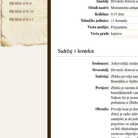
Imatelj:
Hrvatski državni a
HR-HDA-876-9
Ostali nazivi:
Monumenta antiquis
HR-HDA-876-10
Količina:
0.47 d/m
HR-HDA-876-11
Tehničke jedinice:
11 komada
Vrsta medija:
Pergamena
Vrsta građe
Isprave
Sadržaj i kontekst
Sređenost:
Arhivistički sređe
Stvaratelj:
Hrvatski državni a
Sadržaj:
Zbirka povelja naj
Benedikta u Splitu
Povijest:
Zbirka je nastala
benediktinskih sam
Nakon što je pouzd
prebačena u Zbir
Obrada:
Povelje koje je da
zbirci je radio arh
zamijetio je da je
pogrešno su zaklju
su bili objelodanj
sustavno objavljiv