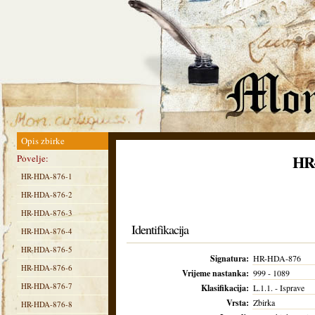
Opis zbirke
HR
Povelje:
HR-HDA-876-1
HR-HDA-876-2
HR-HDA-876-3
Identifikacija
HR-HDA-876-4
HR-HDA-876-5
Signatura:
HR-HDA-876
HR-HDA-876-6
Vrijeme nastanka:
999 - 1089
HR-HDA-876-7
Klasifikacija:
L.1.1. - Isprave
Vrsta:
Zbirka
HR-HDA-876-8