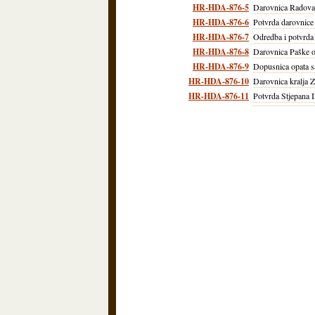
HR-HDA-876-5
Darovnica Radova
HR-HDA-876-6
Potvrda darovnice
HR-HDA-876-7
Odredba i potvrda 
HR-HDA-876-8
Darovnica Paške o
HR-HDA-876-9
Dopusnica opata s
HR-HDA-876-10
Darovnica kralja Z
HR-HDA-876-11
Potvrda Stjepana 