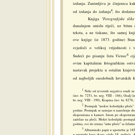
izdanja. Zanimljiva je činjenica ka
4
od izdanja do izdanja
, što dodatn
Knjiga
"Fotografijske slik
današnjem smislu riječi, uz bitnu 
teksta, a ne tiskane, što samoj kn
ove knjige (iz 1873. godine) Sta
svjedoči o velikoj vrijednosti i 
6
Sudeći po pisanju lista
Vienac
cij
ovim kapitalnim fotografskim ostv
nastavak projekta u ostalim krajev
od najboljih onodobnih hrvatskih fo
1
Neki od izvornih negativa ostali su 
(inv. br. 7251, br. neg. VIII - 166), Ozalj (
br. neg. VIII - 190), Krapina (inv. br. 8278, 
2
Postupak "mokre kolodijske ploče" o
godine. Postupak se sastojao u nanošenju slo
eksponirana u kameri. Istom po eksponiranju
zadržao na ploči. Mokri kolodijski postupak
godina, sve do izuma "suhe ploče" sa želat
3
Albuminski papir u upotrebu je 185
u upotrebi kroz skoro cijelo 19. stoljeće.