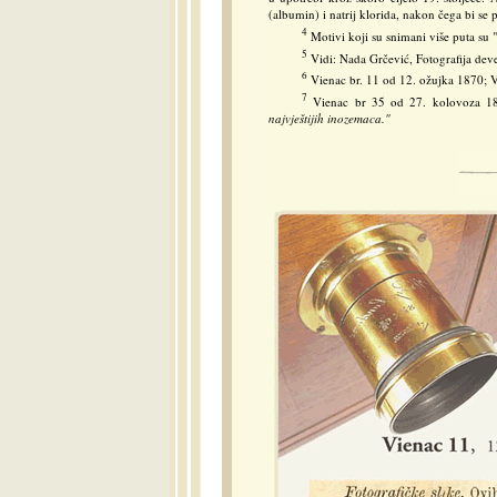
(albumin) i natrij klorida, nakon čega bi se pa
4
Motivi koji su snimani više puta su 
5
Vidi: Nada Grčević, Fotografija deve
6
Vienac br. 11 od 12. ožujka 1870; V
7
Vienac br 35 od 27. kolovoza 1
najvještijih inozemaca."