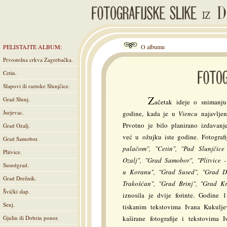
PELISTAJTE ALBUM:
O albumu
Prvostolna crkva Zagrebačka.
Cetin.
Slapovi ili raztoke Slunjčice.
Z
Grad Slunj.
ačetak ideje o snimanju
Jurjevac.
godine, kada je u
Viencu
najavljeno
Prvotno je bilo planirano izdavanj
Grad Ozalj.
već u ožujku iste godine. Fotograf
Grad Samobor.
palačom", "Cetin", "Pad Slunjčic
Plitvice.
Ozalj", "Grad Samobor", "Plitvice -
Susedgrad.
u Koranu", "Grad Sused", "Grad Dr
Grad Drežnik.
Trakošćan", "Grad Brinj", "Grad Kr
Švički slap.
iznosila je dvije forinte. Godine 
Senj.
tiskanim tekstovima Ivana Kukulj
Gjulin ili Dobrin ponor.
kaširane fotografije i tekstovima