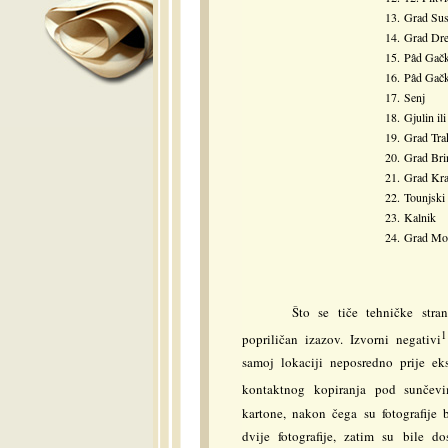
13.
Grad Su
14.
Grad Dre
15.
Pâd Gačk
16.
Pâd Gačk
17.
Senj
18.
Gjulin il
19.
Grad Tra
20.
Grad Bri
21.
Grad Kra
22.
Tounjski
23.
Kalnik
24.
Grad Mo
Što se tiče tehničke str
1
popriličan izazov. Izvorni negativi
samoj lokaciji neposredno prije ek
kontaktnog kopiranja pod sunčev
kartone, nakon čega su fotografije
dvije fotografije, zatim su bile 