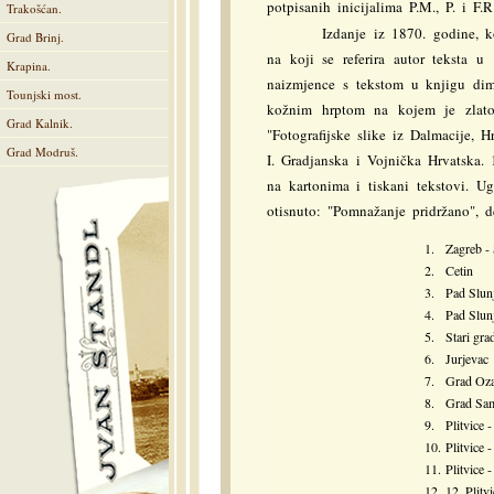
potpisanih inicijalima P.M., P. i F
Trakošćan.
Izdanje iz 1870. godine, 
Grad Brinj.
na koji se referira autor teksta u
Krapina.
naizmjence s tekstom u knjigu di
Tounjski most.
kožnim hrptom na kojem je zlat
Grad Kalnik.
"Fotografijske slike iz Dalmacije, H
Grad Modruš.
I. Gradjanska i Vojnička Hrvatska. 
na kartonima i tiskani tekstovi. Ugl
otisnuto: "Pomnažanje pridržano", d
1.
Zagreb -
2.
Cetin
3.
Pad Slun
4.
Pad Slun
5.
Stari gr
6.
Jurjevac
7.
Grad Oza
8.
Grad Sa
9.
Plitvice 
10.
Plitvice 
11.
Plitvice 
12.
12. Plitv