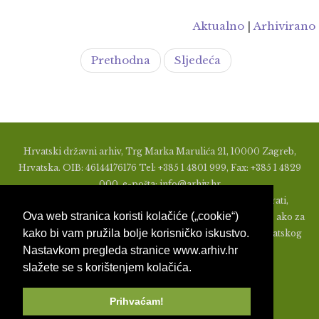
Aktualno
|
Arhivirano
Prethodna
Sljedeća
Hrvatski državni arhiv, Trg Marka Marulića 21, 10000 Zagreb,
Hrvatska. OIB: 46144176176 Tel: +385 1 4801 999, Fax: +385 1 4829
000, e-pošta: info@arhiv.hr
Zabranjeno je u bilo kojem obliku objavljivati, distribuirati,
Ova web stranica koristi kolačiće („cookie“)
mijenjati ili na ikoji način koristiti materijale s ovih stranica, ako za
kako bi vam pružila bolje korisničko iskustvo.
to nije prethodno izdato pismeno odobrenje od strane Hrvatskog
Nastavkom pregleda stranice www.arhiv.hr
državnog arhiva.
slažete se s korištenjem kolačića.
Prihvaćam!