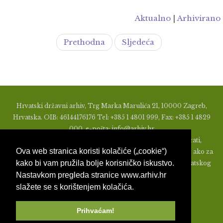
Aktualno
|
Arhivirano
Prethodna
Sljedeća
Hrvatski državni arhiv, Trg Marka Marulića 21, 10000 Zagreb,
Hrvatska. OIB: 46144176176 Tel: +385 1 4801 999, Fax: +385 1 4829
000, e-pošta: info@arhiv.hr
Zabranjeno je u bilo kojem obliku objavljivati, distribuirati,
Ova web stranica koristi kolačiće („cookie“)
mijenjati ili na ikoji način koristiti materijale s ovih stranica, ako za
kako bi vam pružila bolje korisničko iskustvo.
to nije prethodno izdato pismeno odobrenje od strane Hrvatskog
Nastavkom pregleda stranice www.arhiv.hr
državnog arhiva.
slažete se s korištenjem kolačića.
Prihvaćam!