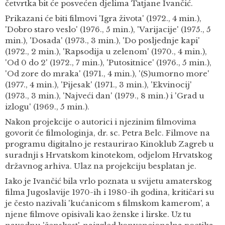
četvrtka bit će posvećen djelima Tatjane Ivančić.
Prikazani će biti filmovi 'Igra života' (1972., 4 min.),
'Dobro staro veslo' (1976., 5 min.), 'Varijacije' (1975., 5
min.), 'Dosada' (1973., 3 min.), 'Do posljednje kapi'
(1972., 2 min.), 'Rapsodija u zelenom' (1970., 4 min.),
'Od 0 do 2' (1972., 7 min.), 'Putositnice' (1976., 5 min.),
'Od zore do mraka' (1971., 4 min.), '(S)umorno more'
(1977., 4 min.), 'Pijesak' (1971., 3 min.), 'Ekvinocij'
(1973., 3 min.), 'Najveći dan' (1979., 8 min.) i 'Grad u
izlogu' (1969., 5 min.).
Nakon projekcije o autorici i njezinim filmovima
govorit će filmologinja, dr. sc. Petra Belc. Filmove na
programu digitalno je restaurirao Kinoklub Zagreb u
suradnji s Hrvatskom kinotekom, odjelom Hrvatskog
državnog arhiva. Ulaz na projekciju besplatan je.
Iako je Ivančić bila vrlo poznata u svijetu amaterskog
filma Jugoslavije 1970-ih i 1980-ih godina, kritičari su
je često nazivali 'kućanicom s filmskom kamerom', a
njene filmove opisivali kao ženske i lirske. Uz tu