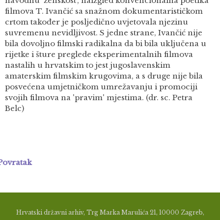
navodnu 'ženskost', naizgled konvencionalna poetika
filmova T. Ivančić sa snažnom dokumentarističkom
crtom također je posljedično uvjetovala njezinu
suvremenu nevidljivost. S jedne strane, Ivančić nije
bila dovoljno filmski radikalna da bi bila uključena u
rijetke i šture preglede eksperimentalnih filmova
nastalih u hrvatskim to jest jugoslavenskim
amaterskim filmskim krugovima, a s druge nije bila
posvećena umjetničkom umrežavanju i promociji
svojih filmova na 'pravim' mjestima. (dr. sc. Petra
Belc)
Povratak
Hrvatski državni arhiv, Trg Marka Marulića 21, 10000 Zagreb,