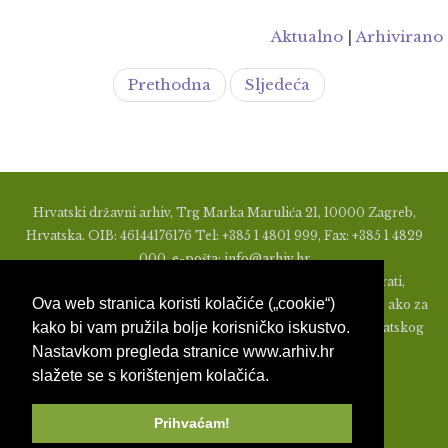
Aktualno
|
Arhivirano
Prethodna
Sljedeća
Hrvatski državni arhiv, Trg Marka Marulića 21, 10000 Zagreb,
Hrvatska. OIB: 46144176176 Tel: +385 1 4801 999, Fax: +385 1 4829
000, e-pošta: info@arhiv.hr
Zabranjeno je u bilo kojem obliku objavljivati, distribuirati,
Ova web stranica koristi kolačiće („cookie“)
mijenjati ili na ikoji način koristiti materijale s ovih stranica, ako za
kako bi vam pružila bolje korisničko iskustvo.
to nije prethodno izdato pismeno odobrenje od strane Hrvatskog
Nastavkom pregleda stranice www.arhiv.hr
državnog arhiva.
slažete se s korištenjem kolačića.
Prihvaćam!