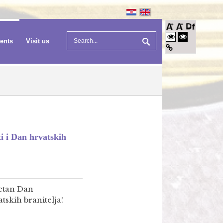
vents
Visit us
i i Dan hrvatskih
etan Dan
skih branitelja!