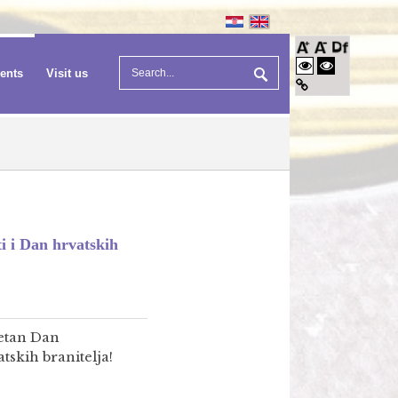
vents
Visit us
i i Dan hrvatskih
etan Dan
skih branitelja!