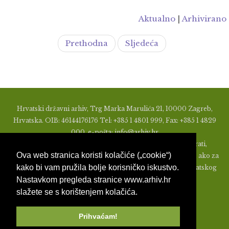
Aktualno
|
Arhivirano
Prethodna
Sljedeća
Hrvatski državni arhiv, Trg Marka Marulića 21, 10000 Zagreb,
Hrvatska. OIB: 46144176176 Tel: +385 1 4801 999, Fax: +385 1 4829
000, e-pošta: info@arhiv.hr
Zabranjeno je u bilo kojem obliku objavljivati, distribuirati,
Ova web stranica koristi kolačiće („cookie“)
mijenjati ili na ikoji način koristiti materijale s ovih stranica, ako za
kako bi vam pružila bolje korisničko iskustvo.
to nije prethodno izdato pismeno odobrenje od strane Hrvatskog
Nastavkom pregleda stranice www.arhiv.hr
državnog arhiva.
slažete se s korištenjem kolačića.
Prihvaćam!